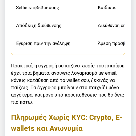
Selfie επιβεβαίωσης
Κωδικός
Απόδειξη διεύθυνσης
Διεύθυνση crypto 
Έγκριση πριν την ανάληψη
Άμεση πρόσβαση
Πρακτικά, η εγγραφή σε καζίνο χωρίς ταυτοποίηση
έχει τρία βήματα: ανοίγεις λογαριασμό με email,
κάνεις κατάθεση από το wallet σου, ξεκινάς να
παίζεις. Τα έγγραφα μπαίνουν στο παιχνίδι μόνο
αργότερα, και μόνο υπό προϋποθέσεις που θα δεις
πιο κάτω.
Πληρωμές Χωρίς KYC: Crypto, E-
wallets και Ανωνυμία