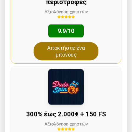
περιστροφές
Αξιολόγηση χρηστών
9.9/10
Αποκτήστε ένα
μπόνους
300% έως 2.000€ + 150 FS
Αξιολόγηση χρηστών