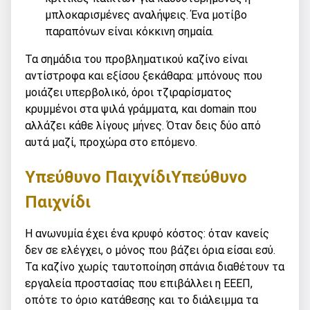
μπλοκαρισμένες αναλήψεις. Ένα μοτίβο
παραπόνων είναι κόκκινη σημαία.
Τα σημάδια του προβληματικού καζίνο είναι
αντίστροφα και εξίσου ξεκάθαρα: μπόνους που
μοιάζει υπερβολικό, όροι τζιραρίσματος
κρυμμένοι στα ψιλά γράμματα, και domain που
αλλάζει κάθε λίγους μήνες. Όταν δεις δύο από
αυτά μαζί, προχώρα στο επόμενο.
Υπεύθυνο ΠαιχνίδιΥπεύθυνο
Παιχνίδι
Η ανωνυμία έχει ένα κρυφό κόστος: όταν κανείς
δεν σε ελέγχει, ο μόνος που βάζει όρια είσαι εσύ.
Τα καζίνο χωρίς ταυτοποίηση σπάνια διαθέτουν τα
εργαλεία προστασίας που επιβάλλει η ΕΕΕΠ,
οπότε το όριο κατάθεσης και το διάλειμμα τα