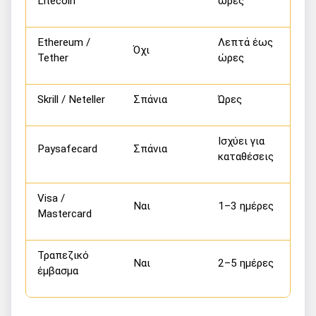
Litecoin
ώρες
Ethereum /
Λεπτά έως
Όχι
Tether
ώρες
Skrill / Neteller
Σπάνια
Ώρες
Ισχύει για
Paysafecard
Σπάνια
καταθέσεις
Visa /
Ναι
1–3 ημέρες
Mastercard
Τραπεζικό
Ναι
2–5 ημέρες
έμβασμα