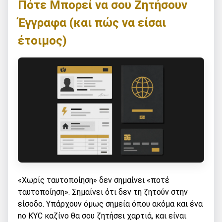
Πότε Μπορεί να σου Ζητήσουν
Έγγραφα (και πώς να είσαι
έτοιμος)
«Χωρίς ταυτοποίηση» δεν σημαίνει «ποτέ
ταυτοποίηση». Σημαίνει ότι δεν τη ζητούν στην
είσοδο. Υπάρχουν όμως σημεία όπου ακόμα και ένα
no KYC καζίνο θα σου ζητήσει χαρτιά, και είναι