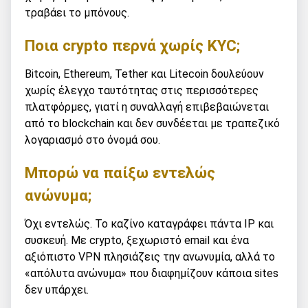
τραβάει το μπόνους.
Ποια crypto περνά χωρίς KYC;
Bitcoin, Ethereum, Tether και Litecoin δουλεύουν
χωρίς έλεγχο ταυτότητας στις περισσότερες
πλατφόρμες, γιατί η συναλλαγή επιβεβαιώνεται
από το blockchain και δεν συνδέεται με τραπεζικό
λογαριασμό στο όνομά σου.
Μπορώ να παίξω εντελώς
ανώνυμα;
Όχι εντελώς. Το καζίνο καταγράφει πάντα IP και
συσκευή. Με crypto, ξεχωριστό email και ένα
αξιόπιστο VPN πλησιάζεις την ανωνυμία, αλλά το
«απόλυτα ανώνυμα» που διαφημίζουν κάποια sites
δεν υπάρχει.