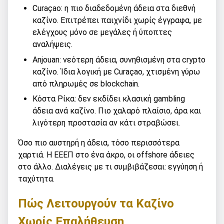
Curaçao: η πιο διαδεδομένη άδεια στα διεθνή
καζίνο. Επιτρέπει παιχνίδι χωρίς έγγραφα, με
ελέγχους μόνο σε μεγάλες ή ύποπτες
αναλήψεις.
Anjouan: νεότερη άδεια, συνηθισμένη στα crypto
καζίνο. Ίδια λογική με Curaçao, χτισμένη γύρω
από πληρωμές σε blockchain.
Κόστα Ρίκα: δεν εκδίδει κλασική gambling
άδεια ανά καζίνο. Πιο χαλαρό πλαίσιο, άρα και
λιγότερη προστασία αν κάτι στραβώσει.
Όσο πιο αυστηρή η άδεια, τόσο περισσότερα
χαρτιά. Η ΕΕΕΠ στο ένα άκρο, οι offshore άδειες
στο άλλο. Διαλέγεις με τι συμβιβάζεσαι: εγγύηση ή
ταχύτητα.
Πώς Λειτουργούν τα Καζίνο
Χωρίς Επαλήθευση