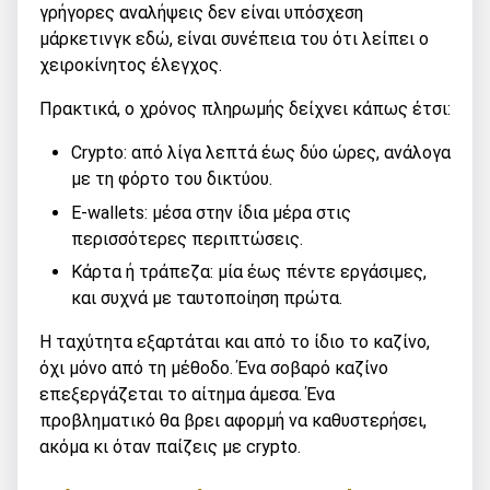
γρήγορες αναλήψεις δεν είναι υπόσχεση
μάρκετινγκ εδώ, είναι συνέπεια του ότι λείπει ο
χειροκίνητος έλεγχος.
Πρακτικά, ο χρόνος πληρωμής δείχνει κάπως έτσι:
Crypto: από λίγα λεπτά έως δύο ώρες, ανάλογα
με τη φόρτο του δικτύου.
E-wallets: μέσα στην ίδια μέρα στις
περισσότερες περιπτώσεις.
Κάρτα ή τράπεζα: μία έως πέντε εργάσιμες,
και συχνά με ταυτοποίηση πρώτα.
Η ταχύτητα εξαρτάται και από το ίδιο το καζίνο,
όχι μόνο από τη μέθοδο. Ένα σοβαρό καζίνο
επεξεργάζεται το αίτημα άμεσα. Ένα
προβληματικό θα βρει αφορμή να καθυστερήσει,
ακόμα κι όταν παίζεις με crypto.