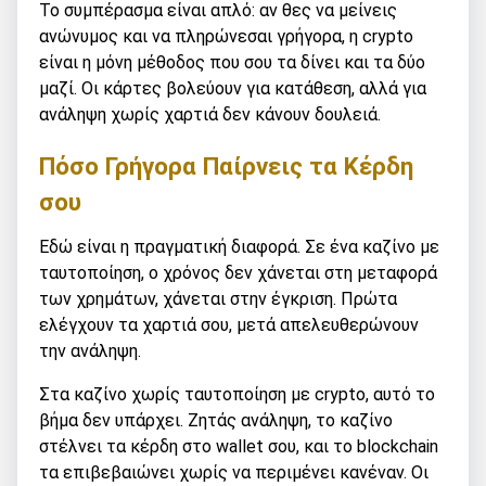
Το συμπέρασμα είναι απλό: αν θες να μείνεις
ανώνυμος και να πληρώνεσαι γρήγορα, η crypto
είναι η μόνη μέθοδος που σου τα δίνει και τα δύο
μαζί. Οι κάρτες βολεύουν για κατάθεση, αλλά για
ανάληψη χωρίς χαρτιά δεν κάνουν δουλειά.
Πόσο Γρήγορα Παίρνεις τα Κέρδη
σου
Εδώ είναι η πραγματική διαφορά. Σε ένα καζίνο με
ταυτοποίηση, ο χρόνος δεν χάνεται στη μεταφορά
των χρημάτων, χάνεται στην έγκριση. Πρώτα
ελέγχουν τα χαρτιά σου, μετά απελευθερώνουν
την ανάληψη.
Στα καζίνο χωρίς ταυτοποίηση με crypto, αυτό το
βήμα δεν υπάρχει. Ζητάς ανάληψη, το καζίνο
στέλνει τα κέρδη στο wallet σου, και το blockchain
τα επιβεβαιώνει χωρίς να περιμένει κανέναν. Οι