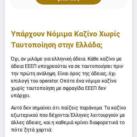
Υπάρχουν Νόμιμα Καζίνο Χωρίς
Ταυτοποίηση στην Ελλάδα;
Όχι, αν μιλάμε για ελληνική άδεια. Κάθε καζίνο με
άδεια ΕΕΕΠ υποχρεούται να σε ταυτοποιήσει πριν
την πρώτη ανάληψη. Είναι όρος της άδειας, όχι
επιλογή του operator. Οπότε ένα νόμιμο καζίνο
χωρίς ταυτοποίηση με σφραγίδα ΕΕΕΠ δεν
υπάρχει.
Αυτό δεν σημαίνει ότι παίζεις παράνομα. Τα καζίνο
εξωτερικού που δέχονται Έλληνες λειτουργούν με
άλλες άδειες, και η καθεμιά κρίνει διαφορετικά το
πότε ζητά χαρτιά: