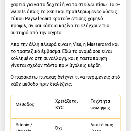
χαρτιά για να τα δεχτεί ή να τα στείλει πίσω. Τα e-
wallets όπως το Skrill και προπληρωμένες λύσεις
τύπου Paysafecard κρατούν επίσης χαμηλό
προφίλ, αν και κάποια καζίνο τα ελέγχουν πιο
αυστηρά από την crypto.
Από την άλλη πλευρά είναι η Visa, η Mastercard και
το τραπεζικό έμβασμα. Εδώ το όνομά σου είναι
κολλημένο στη συναλλαγή, και η ταυτοποίηση
γίνεται σχεδόν πάντα πριν βγάλεις κέρδη.
Ο παρακάτω πίνακας δείχνει τι να περιμένεις από
κάθε μέθοδο πριν διαλέξεις:
Χρειάζεται
Ταχύτητα
Μέθοδος
KYC;
ανάληψης
Bitcoin /
Λεπτά έως
Όχι