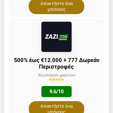
Αποκτήστε ένα
μπόνους
500% έως €12.000 + 777 Δωρεάν
Περιστροφές
Αξιολόγηση χρηστών
9.6/10
Αποκτήστε ένα
μπόνους